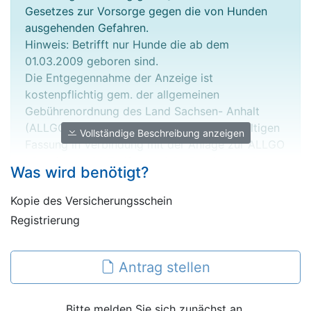
Gesetzes zur Vorsorge gegen die von Hunden
ausgehenden Gefahren.
Hinweis: Betrifft nur Hunde die ab dem
01.03.2009 geboren sind.
Die Entgegennahme der Anzeige ist
kostenpflichtig gem. der allgemeinen
Gebührenordnung des Land Sachsen- Anhalt
(ALLGO) vom 23.08.2004 in der zurzeit gültigen
Vollständige Beschreibung anzeigen
Fassung in Verbindung mit der Anlage zur ALLGO
LSA, lfd. Nr. 66 Tarifstelle 3.3,. Es wird der Betrag
Was wird benötigt?
von 10,00 EURO erhoben.
Kopie des Versicherungsschein
Registrierung
Antrag stellen
Bitte melden Sie sich zunächst an.